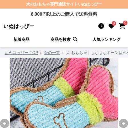
犬のおもちゃ
専門通販サイト
いぬはっぴー
6,000
円以上のご購入で送料無料
0
0
いぬはっぴー
新着商品
商品を検索
人気ランキング
いぬはっぴー TOP
›
骨の一覧
›
犬 おもちゃ | もちもちボーン型
Previous slide
Ne