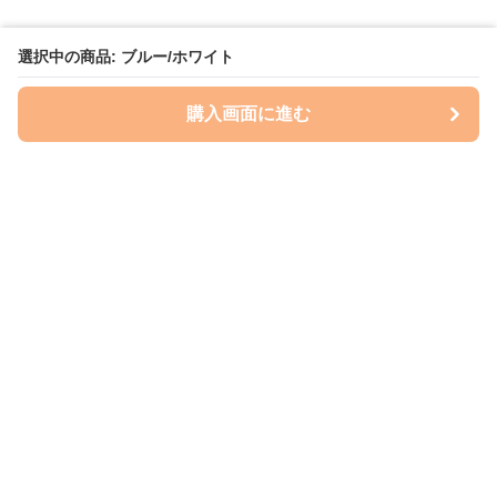
選択中の商品: ブルー/ホワイト
購入画面に進む
いぬはっぴー
について
会社概要