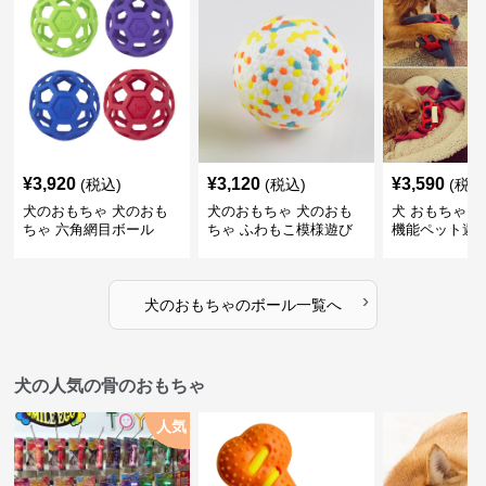
¥
3,920
¥
3,120
¥
3,590
(税込)
(税込)
(税込
犬のおもちゃ 犬のおも
犬のおもちゃ 犬のおも
犬 おもちゃ ボ
ちゃ 六角網目ボール
ちゃ ふわもこ模様遊び
機能ペット遊
ボール
›
犬のおもちゃ
の
ボール
一覧へ
犬の人気の骨のおもちゃ
人気