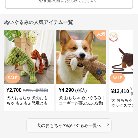
必ず購入前にお読みください。
ぬいぐるみの人気アイテム一覧
人気
SALE
SALE
¥
13
¥
2,700
¥
4,290
(税込)
¥
3000
(割引前)
¥
12,410
前)
犬のおもちゃ 犬のおも
犬 おもちゃ ぬいぐるみ |
犬 おもちゃ ぬ
ちゃ もふもふ恐竜とも
コーギーが喜ぶ丈夫な動
ダックスフン
だち
物ぬいぐるみ
るみショルダ
›
犬のおもちゃ
の
ぬいぐるみ
一覧へ