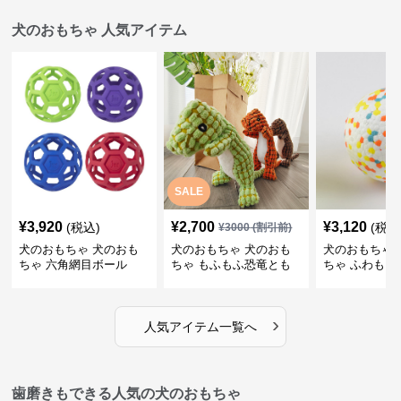
犬のおもちゃ 人気アイテム
SALE
¥
3,920
¥
2,700
¥
3,120
(税込)
(税込
¥
3000
(割引前)
犬のおもちゃ 犬のおも
犬のおもちゃ 犬のおも
犬のおもちゃ 
ちゃ 六角網目ボール
ちゃ もふもふ恐竜とも
ちゃ ふわもこ
だち
ボール
›
人気アイテム一覧へ
歯磨きもできる人気の犬のおもちゃ