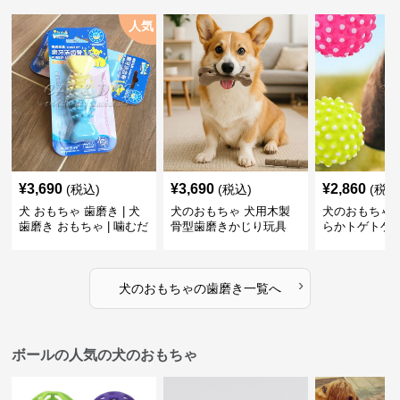
人気
¥
3,690
¥
3,690
¥
2,860
(税込)
(税込)
(税込
犬 おもちゃ 歯磨き | 犬
犬のおもちゃ 犬用木製
犬のおもちゃ 
歯磨き おもちゃ | 噛むだ
骨型歯磨きかじり玩具
らかトゲトゲ
けで歯垢除去！小型犬用
歯磨きおもち
ゴム製デンタルケア
›
犬のおもちゃ
の
歯磨き
一覧へ
ボールの人気の犬のおもちゃ