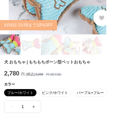
8
月
6
日 23:59まで10%OFF
犬 おもちゃ | もちもちボーン型ペットおもちゃ
2,780
円 (税込)
3,090
円 (割引前)
カラー
ブルー/ホワイト
ピンク/ホワイト
パープル+ブルー
1