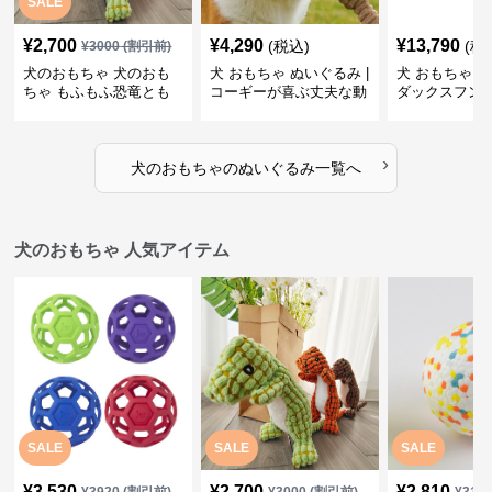
SALE
¥
2,700
¥
4,290
¥
13,790
(税込)
(税
¥
3000
(割引前)
犬のおもちゃ 犬のおも
犬 おもちゃ ぬいぐるみ |
犬 おもちゃ ぬ
ちゃ もふもふ恐竜とも
コーギーが喜ぶ丈夫な動
ダックスフン
だち
物ぬいぐるみ
るみショルダ
›
犬のおもちゃ
の
ぬいぐるみ
一覧へ
犬のおもちゃ 人気アイテム
SALE
SALE
SALE
¥
3,530
¥
2,700
¥
2,810