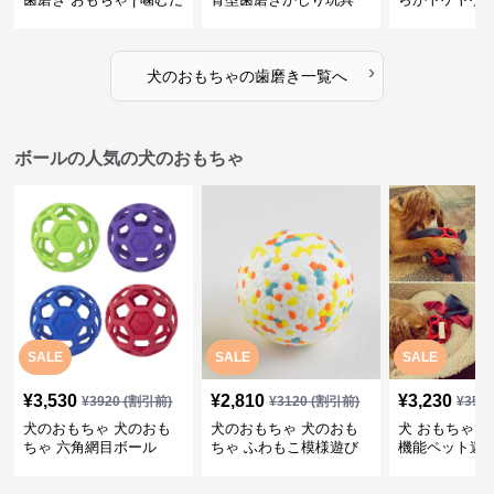
けで歯垢除去！小型犬用
歯磨きおもち
ゴム製デンタルケア
›
犬のおもちゃ
の
歯磨き
一覧へ
ボールの人気の犬のおもちゃ
SALE
SALE
SALE
¥
3,530
¥
2,810
¥
3,230
¥
3920
(割引前)
¥
3120
(割引前)
¥
359
犬のおもちゃ 犬のおも
犬のおもちゃ 犬のおも
犬 おもちゃ ボ
ちゃ 六角網目ボール
ちゃ ふわもこ模様遊び
機能ペット遊
ボール