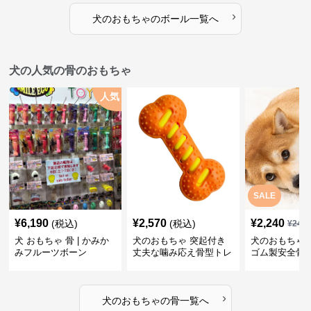
›
犬のおもちゃ
の
ボール
一覧へ
犬の人気の骨のおもちゃ
人気
SALE
¥
6,190
¥
2,570
¥
2,240
(税込)
(税込)
¥
249
犬 おもちゃ 骨 | かみか
犬のおもちゃ 突起付き
犬のおもちゃ
みフルーツボーン
丈夫な噛み応え骨型トレ
ゴム製安全骨
ーニング玩具
ちゃ
›
犬のおもちゃ
の
骨
一覧へ