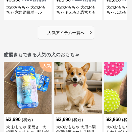
¥
3920
(割引前)
¥
3000
(割引前)
¥
312
犬のおもちゃ 犬のおも
犬のおもちゃ 犬のおも
犬のおもちゃ 
ちゃ 六角網目ボール
ちゃ もふもふ恐竜とも
ちゃ ふわもこ
だち
ボール
›
人気アイテム一覧へ
歯磨きもできる人気の犬のおもちゃ
人気
¥
3,690
¥
3,690
¥
2,860
(税込)
(税込)
(税込
犬 おもちゃ 歯磨き | 犬
犬のおもちゃ 犬用木製
犬のおもちゃ 
歯磨き おもちゃ | 噛むだ
骨型歯磨きかじり玩具
らかトゲトゲ