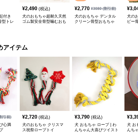
¥
2,490
¥
2,770
¥
3,0
(税込)
¥
3080
(割引前)
起付き
犬のおもちゃ超耐久天然
犬のおもちゃ デンタル
犬の
骨型トレ
ゴム製安全骨型噛むおも
クリーン骨型おもちゃ
ピー
ちゃ
めアイテム
¥
2,720
¥
3,790
¥
3,3
(税込)
(税込)
割引前)
び心満
犬のおもちゃ クリスマ
犬 おもちゃ ロープ | わ
犬 お
プ
ス祝祭ロープトイ
んちゃん大喜びツイスト
んち
ロープ
ム