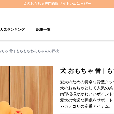
犬のおもちゃ
専門通販サイト
いぬはっぴー
人気ランキング
記事一覧
もちゃ 骨 | もちもちわんちゃんの夢枕
犬 おもちゃ 骨 |
愛犬のための特別な骨型クッ
犬のおもちゃとして人気の柔
肉球模様がかわいいポイント
愛犬の快適な睡眠をサポート
ゃカテゴリの定番アイテム。