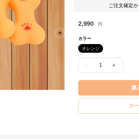
ご注文確定か
2,990
円
Next slide
カラー
オレンジ
1
購
カー