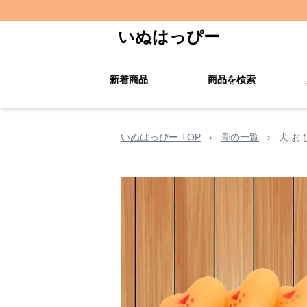
いぬはっぴー
新着商品
商品を検索
いぬはっぴー TOP
›
骨の一覧
›
犬 お