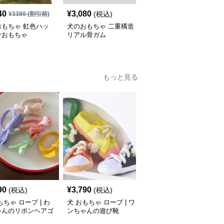
40
¥
3,080
¥
4,390
(税込)
(税込)
¥
3380
(割引前)
おもちゃ 虹色ハッ
犬のおもちゃ 二重構造
犬のおもちゃ わんちゃ
骨おもちゃ
リアル骨ガム
ん大喜び 耐噛み骨
もっと見る
SALE
90
¥
3,790
¥
5,660
(税込)
(税込)
¥
6290
(割引前)
もちゃ ロープ | わ
犬 おもちゃ ロープ | ワ
犬 おもちゃ ロープ | ふ
ゃんのリボンヘアゴ
ンちゃんの遊び靴
わもこペットのお友達ロ
ープ