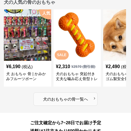
犬の人気の骨のおもちゃ
人気
SALE
¥
6,190
¥
2,310
¥
2,490
(税込)
(税込
¥
2570
(割引前)
犬 おもちゃ 骨 | かみか
犬のおもちゃ 突起付き
犬のおもちゃ
みフルーツボーン
丈夫な噛み応え骨型トレ
ゴム製安全骨
ーニング玩具
ちゃ
›
犬のおもちゃ
の
骨
一覧へ
ご注文確定から7~28日でお届け予定
送料は1注文あたり
600
円かかります