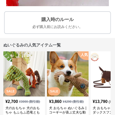
購入時のルール
必ず購入前にお読みください。
ぬいぐるみの人気アイテム一覧
人気
SALE
SALE
¥
2,700
¥
3,860
¥
13,790
(税
¥
3000
(割引前)
¥
4290
(割引前)
犬のおもちゃ 犬のおも
犬 おもちゃ ぬいぐるみ |
犬 おもちゃ ぬ
ちゃ もふもふ恐竜とも
コーギーが喜ぶ丈夫な動
ダックスフン