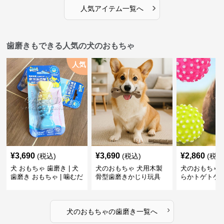
›
人気アイテム一覧へ
歯磨きもできる人気の犬のおもちゃ
人気
¥
3,690
¥
3,690
¥
2,860
(税込)
(税込)
(税込
犬 おもちゃ 歯磨き | 犬
犬のおもちゃ 犬用木製
犬のおもちゃ 
歯磨き おもちゃ | 噛むだ
骨型歯磨きかじり玩具
らかトゲトゲ
けで歯垢除去！小型犬用
歯磨きおもち
ゴム製デンタルケア
›
犬のおもちゃ
の
歯磨き
一覧へ