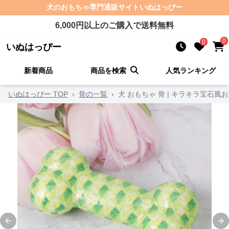
犬のおもちゃ
専門通販サイト
いぬはっぴー
6,000
円以上のご購入で送料無料
0
0
いぬはっぴー
新着商品
商品を検索
人気ランキング
いぬはっぴー TOP
›
骨の一覧
›
犬 おもちゃ 骨 | キラキラ宝石風
Previous slide
Ne