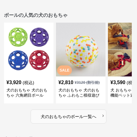
ボールの人気の犬のおもちゃ
SALE
¥
3,920
¥
2,810
¥
3,590
(税込)
(税込
¥
3120
(割引前)
犬のおもちゃ 犬のおも
犬のおもちゃ 犬のおも
犬 おもちゃ ボ
ちゃ 六角網目ボール
ちゃ ふわもこ模様遊び
機能ペット遊
ボール
›
犬のおもちゃ
の
ボール
一覧へ