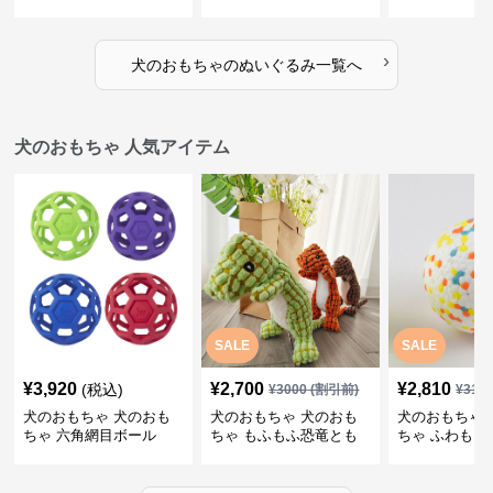
だち
物ぬいぐるみ
るみショルダ
›
犬のおもちゃ
の
ぬいぐるみ
一覧へ
犬のおもちゃ 人気アイテム
SALE
SALE
¥
3,920
¥
2,700
¥
2,810
(税込)
¥
3000
(割引前)
¥
312
犬のおもちゃ 犬のおも
犬のおもちゃ 犬のおも
犬のおもちゃ 
ちゃ 六角網目ボール
ちゃ もふもふ恐竜とも
ちゃ ふわもこ
だち
ボール