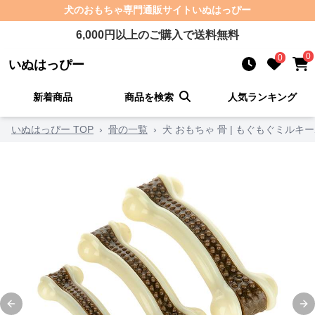
犬のおもちゃ
専門通販サイト
いぬはっぴー
6,000
円以上のご購入で送料無料
0
0
いぬはっぴー
新着商品
商品を検索
人気ランキング
いぬはっぴー TOP
›
骨の一覧
›
犬 おもちゃ 骨 | もぐもぐミルキ
Previous slide
Ne