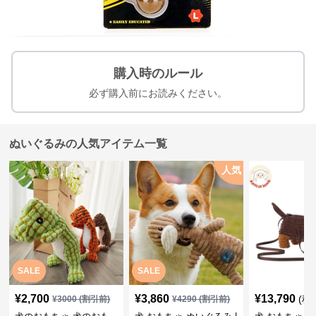
購入時のルール
必ず購入前にお読みください。
ぬいぐるみの人気アイテム一覧
人気
SALE
SALE
¥
2,700
¥
3,860
¥
13,790
(税
¥
3000
(割引前)
¥
4290
(割引前)