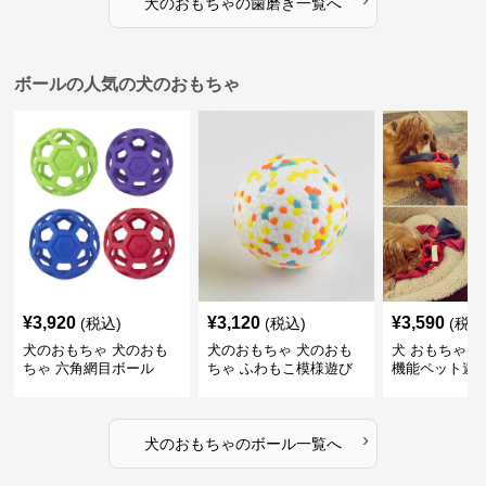
犬のおもちゃ
の
歯磨き
一覧へ
ボールの人気の犬のおもちゃ
¥
3,920
¥
3,120
¥
3,590
(税込)
(税込)
(税込
犬のおもちゃ 犬のおも
犬のおもちゃ 犬のおも
犬 おもちゃ ボ
ちゃ 六角網目ボール
ちゃ ふわもこ模様遊び
機能ペット遊
ボール
›
犬のおもちゃ
の
ボール
一覧へ