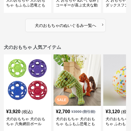
犬のおもちゃ 犬のおも
犬 おもちゃ ぬいぐるみ |
犬 おもちゃ ぬ
ちゃ もふもふ恐竜とも
コーギーが喜ぶ丈夫な動
ダックスフン
だち
物ぬいぐるみ
るみショルダ
›
犬のおもちゃ
の
ぬいぐるみ
一覧へ
犬のおもちゃ 人気アイテム
SALE
¥
3,920
¥
2,700
¥
3,120
(税込)
(税込
¥
3000
(割引前)
犬のおもちゃ 犬のおも
犬のおもちゃ 犬のおも
犬のおもちゃ 
ちゃ 六角網目ボール
ちゃ もふもふ恐竜とも
ちゃ ふわもこ
だち
ボール