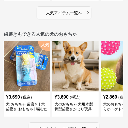
›
人気アイテム一覧へ
歯磨きもできる人気の犬のおもちゃ
人気
¥
3,690
¥
3,690
¥
2,860
(税込)
(税込)
(税込
犬 おもちゃ 歯磨き | 犬
犬のおもちゃ 犬用木製
犬のおもちゃ 
歯磨き おもちゃ | 噛むだ
骨型歯磨きかじり玩具
らかトゲトゲ
けで歯垢除去！小型犬用
歯磨きおもち
ゴム製デンタルケア
›