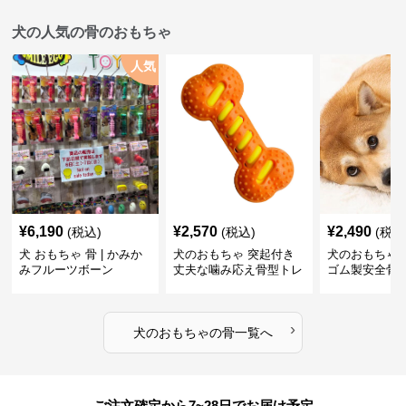
犬の人気の骨のおもちゃ
人気
¥
6,190
¥
2,570
¥
2,490
(税込)
(税込)
(税込
犬 おもちゃ 骨 | かみか
犬のおもちゃ 突起付き
犬のおもちゃ
みフルーツボーン
丈夫な噛み応え骨型トレ
ゴム製安全骨
ーニング玩具
ちゃ
›
犬のおもちゃ
の
骨
一覧へ
ご注文確定から7~28日でお届け予定