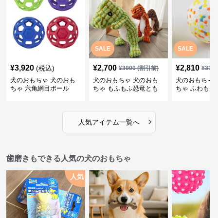
SALE
SALE
¥
3,920
¥
2,700
¥
2,810
(税込)
¥
3000
(割引前)
¥
312
犬のおもちゃ 犬のおも
犬のおもちゃ 犬のおも
犬のおもちゃ 
ちゃ 六角網目ボール
ちゃ もふもふ恐竜とも
ちゃ ふわもこ
だち
ボール
›
人気アイテム一覧へ
歯磨きもできる人気の犬のおもちゃ
人気