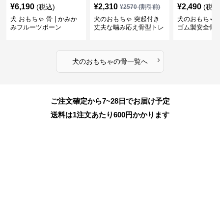
¥
6,190
¥
2,310
¥
2,490
(税込)
(税込
¥
2570
(割引前)
犬 おもちゃ 骨 | かみか
犬のおもちゃ 突起付き
犬のおもちゃ
みフルーツボーン
丈夫な噛み応え骨型トレ
ゴム製安全骨
ーニング玩具
ちゃ
›
犬のおもちゃ
の
骨
一覧へ
ご注文確定から7~28日でお届け予定
送料は1注文あたり
600
円かかります