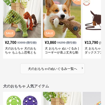
SALE
SALE
¥
2,700
¥
3,860
¥
13,790
(税
¥
3000
(割引前)
¥
4290
(割引前)
犬のおもちゃ 犬のおも
犬 おもちゃ ぬいぐるみ |
犬 おもちゃ ぬ
ちゃ もふもふ恐竜とも
コーギーが喜ぶ丈夫な動
ダックスフン
だち
物ぬいぐるみ
るみショルダ
›
犬のおもちゃ
の
ぬいぐるみ
一覧へ
犬のおもちゃ 人気アイテム