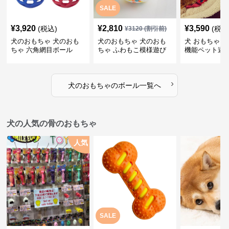
SALE
¥
3,920
¥
2,810
¥
3,590
(税込)
(税込
¥
3120
(割引前)
犬のおもちゃ 犬のおも
犬のおもちゃ 犬のおも
犬 おもちゃ ボ
ちゃ 六角網目ボール
ちゃ ふわもこ模様遊び
機能ペット遊
ボール
›
犬のおもちゃ
の
ボール
一覧へ
犬の人気の骨のおもちゃ
人気
SALE