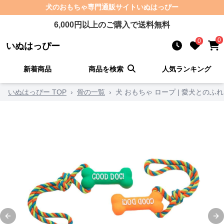
犬のおもちゃ
専門通販サイト
いぬはっぴー
6,000
円以上のご購入で送料無料
0
0
いぬはっぴー
新着商品
商品を検索
人気ランキング
いぬはっぴー TOP
›
骨の一覧
›
犬 おもちゃ ロープ | 愛犬とのふ
Previous slide
Ne