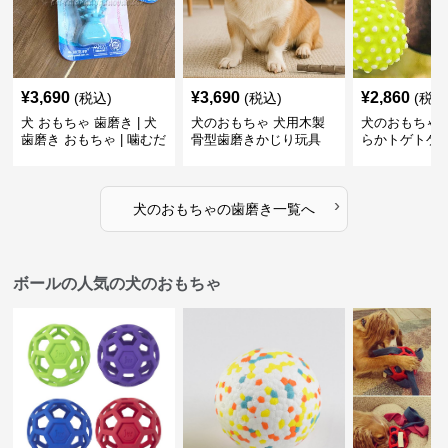
¥
3,690
¥
3,690
¥
2,860
(税込)
(税込)
(税込
犬 おもちゃ 歯磨き | 犬
犬のおもちゃ 犬用木製
犬のおもちゃ 
歯磨き おもちゃ | 噛むだ
骨型歯磨きかじり玩具
らかトゲトゲ
けで歯垢除去！小型犬用
歯磨きおもち
ゴム製デンタルケア
›
犬のおもちゃ
の
歯磨き
一覧へ
ボールの人気の犬のおもちゃ