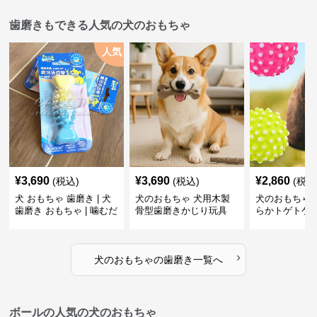
歯磨きもできる人気の犬のおもちゃ
人気
¥
3,690
¥
3,690
¥
2,860
(税込)
(税込)
(税込
犬 おもちゃ 歯磨き | 犬
犬のおもちゃ 犬用木製
犬のおもちゃ 
歯磨き おもちゃ | 噛むだ
骨型歯磨きかじり玩具
らかトゲトゲ
けで歯垢除去！小型犬用
歯磨きおもち
ゴム製デンタルケア
›
犬のおもちゃ
の
歯磨き
一覧へ
ボールの人気の犬のおもちゃ