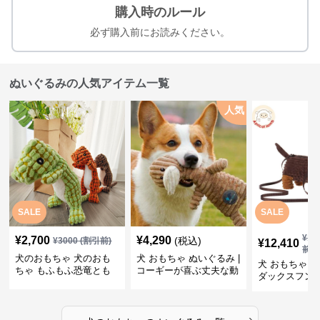
購入時のルール
必ず購入前にお読みください。
ぬいぐるみの人気アイテム一覧
人気
SALE
SALE
¥
13
¥
2,700
¥
4,290
(税込)
¥
3000
(割引前)
¥
12,410
前)
犬のおもちゃ 犬のおも
犬 おもちゃ ぬいぐるみ |
犬 おもちゃ ぬ
ちゃ もふもふ恐竜とも
コーギーが喜ぶ丈夫な動
ダックスフン
だち
物ぬいぐるみ
るみショルダ
›