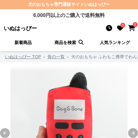
犬のおもちゃ
専門通販サイト
いぬはっぴー
6,000
円以上のご購入で送料無料
0
0
いぬはっぴー
新着商品
商品を検索
人気ランキング
いぬはっぴー TOP
›
骨の一覧
›
犬のおもちゃ ふわもこ携帯でわん
Previous slide
Ne