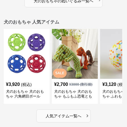
犬のおもちゃ
の
ぬいぐるみ
一覧へ
犬のおもちゃ 人気アイテム
SALE
¥
3,920
¥
2,700
¥
3,120
(税込)
(税込
¥
3000
(割引前)
犬のおもちゃ 犬のおも
犬のおもちゃ 犬のおも
犬のおもちゃ 
ちゃ 六角網目ボール
ちゃ もふもふ恐竜とも
ちゃ ふわもこ
だち
ボール
›
人気アイテム一覧へ