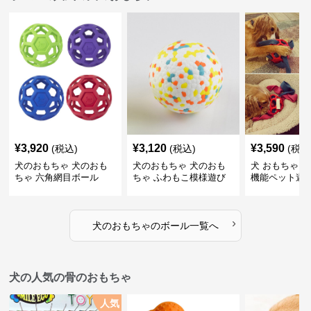
¥
3,920
¥
3,120
¥
3,590
(税込)
(税込)
(税込
犬のおもちゃ 犬のおも
犬のおもちゃ 犬のおも
犬 おもちゃ ボ
ちゃ 六角網目ボール
ちゃ ふわもこ模様遊び
機能ペット遊
ボール
›
犬のおもちゃ
の
ボール
一覧へ
犬の人気の骨のおもちゃ
人気