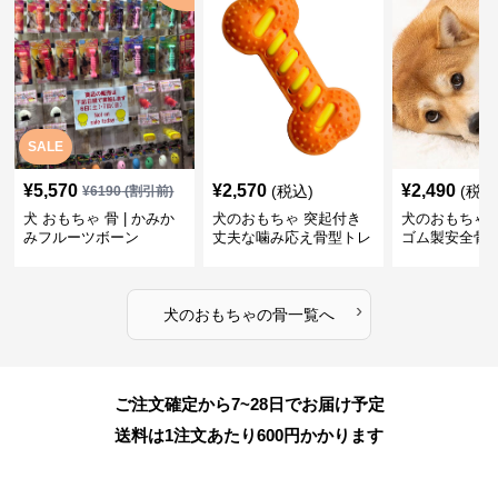
SALE
¥
5,570
¥
2,570
¥
2,490
(税込)
(税込
¥
6190
(割引前)
犬 おもちゃ 骨 | かみか
犬のおもちゃ 突起付き
犬のおもちゃ
みフルーツボーン
丈夫な噛み応え骨型トレ
ゴム製安全骨
ーニング玩具
ちゃ
›
犬のおもちゃ
の
骨
一覧へ
ご注文確定から7~28日でお届け予定
送料は1注文あたり
600
円かかります