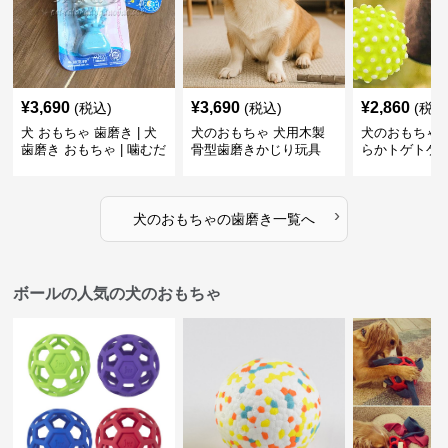
¥
3,690
¥
3,690
¥
2,860
(税込)
(税込)
(税込
犬 おもちゃ 歯磨き | 犬
犬のおもちゃ 犬用木製
犬のおもちゃ 
歯磨き おもちゃ | 噛むだ
骨型歯磨きかじり玩具
らかトゲトゲ
けで歯垢除去！小型犬用
歯磨きおもち
ゴム製デンタルケア
›
犬のおもちゃ
の
歯磨き
一覧へ
ボールの人気の犬のおもちゃ