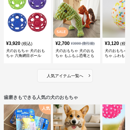
SALE
¥
3,920
¥
2,700
¥
3,120
(税込)
(税込
¥
3000
(割引前)
犬のおもちゃ 犬のおも
犬のおもちゃ 犬のおも
犬のおもちゃ 
ちゃ 六角網目ボール
ちゃ もふもふ恐竜とも
ちゃ ふわもこ
だち
ボール
›
人気アイテム一覧へ
歯磨きもできる人気の犬のおもちゃ
人気