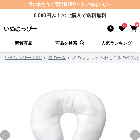
犬のおもちゃ
専門通販サイト
いぬはっぴー
6,000
円以上のご購入で送料無料
0
0
いぬはっぴー
新着商品
商品を検索
人気ランキング
いぬはっぴー TOP
›
骨の一覧
›
犬のおもちゃ ふわもこ森の仲間た
Previous slide
Ne