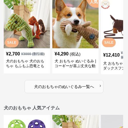
人気
SALE
SALE
¥
13
¥
2,700
¥
4,290
(税込)
¥
3000
(割引前)
¥
12,410
前)
犬のおもちゃ 犬のおも
犬 おもちゃ ぬいぐるみ |
犬 おもちゃ ぬ
ちゃ もふもふ恐竜とも
コーギーが喜ぶ丈夫な動
ダックスフン
だち
物ぬいぐるみ
るみショルダ
›
犬のおもちゃ
の
ぬいぐるみ
一覧へ
犬のおもちゃ 人気アイテム