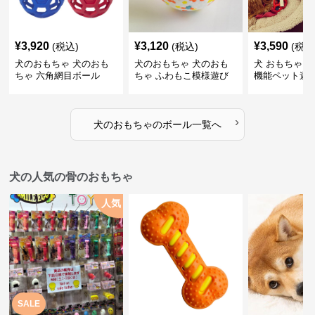
¥
3,920
¥
3,120
¥
3,590
(税込)
(税込)
(税込
犬のおもちゃ 犬のおも
犬のおもちゃ 犬のおも
犬 おもちゃ ボ
ちゃ 六角網目ボール
ちゃ ふわもこ模様遊び
機能ペット遊
ボール
›
犬のおもちゃ
の
ボール
一覧へ
犬の人気の骨のおもちゃ
人気
SALE