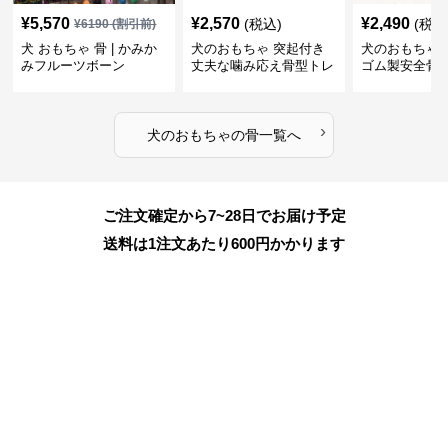
¥
5,570
¥
2,570
¥
2,490
(税込)
(税込
¥
6190
(割引前)
犬 おもちゃ 骨 | かみか
犬のおもちゃ 突起付き
犬のおもちゃ
みフルーツボーン
丈夫な噛み応え骨型トレ
ゴム製安全骨
ーニング玩具
ちゃ
›
犬のおもちゃ
の
骨
一覧へ
ご注文確定から7~28日でお届け予定
送料は1注文あたり
600
円かかります