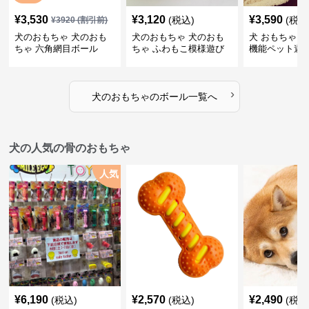
¥
3,530
¥
3,120
¥
3,590
(税込)
(税込
¥
3920
(割引前)
犬のおもちゃ 犬のおも
犬のおもちゃ 犬のおも
犬 おもちゃ ボ
ちゃ 六角網目ボール
ちゃ ふわもこ模様遊び
機能ペット遊
ボール
›
犬のおもちゃ
の
ボール
一覧へ
犬の人気の骨のおもちゃ
人気
¥
6,190
¥
2,570
¥
2,490
(税込)
(税込)
(税込