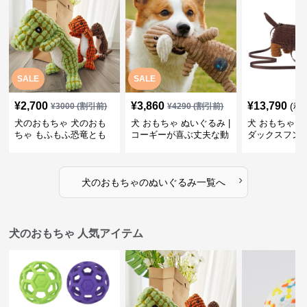
SALE
SALE
¥
2,700
¥
3,860
¥
13,790
(税
¥
3000
(割引前)
¥
4290
(割引前)
犬のおもちゃ 犬のおも
犬 おもちゃ ぬいぐるみ |
犬 おもちゃ ぬ
ちゃ もふもふ恐竜とも
コーギーが喜ぶ丈夫な動
ダックスフン
だち
物ぬいぐるみ
るみショルダ
›
犬のおもちゃ
の
ぬいぐるみ
一覧へ
犬のおもちゃ 人気アイテム