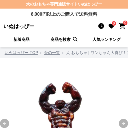
犬のおもちゃ
専門通販サイト
いぬはっぴー
6,000
円以上のご購入で送料無料
0
0
いぬはっぴー
新着商品
商品を検索
人気ランキング
いぬはっぴー TOP
›
骨の一覧
›
犬 おもちゃ | ワンちゃん大喜び
Previous slide
Ne