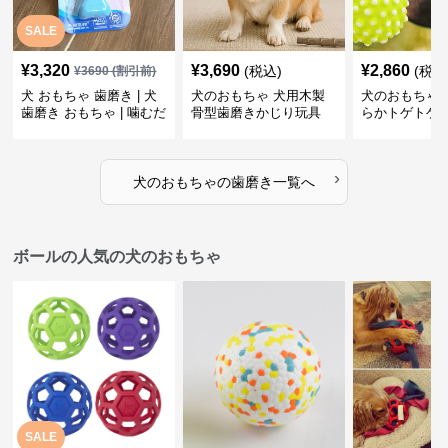
SALE
¥
3,320
¥
3,690
¥
2,860
(税込)
(税込
¥
3690
(割引前)
犬 おもちゃ 歯磨き | 犬
犬のおもちゃ 犬用木製
犬のおもちゃ 
歯磨き おもちゃ | 噛むだ
骨型歯磨きかじり玩具
らかトゲトゲ
けで歯垢除去！小型犬用
歯磨きおもち
ゴム製デンタルケア
›
犬のおもちゃ
の
歯磨き
一覧へ
ボールの人気の犬のおもちゃ
SALE