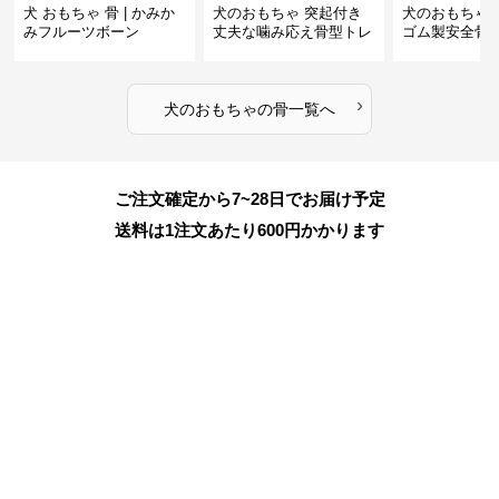
犬 おもちゃ 骨 | かみか
犬のおもちゃ 突起付き
犬のおもちゃ
みフルーツボーン
丈夫な噛み応え骨型トレ
ゴム製安全骨
ーニング玩具
ちゃ
›
犬のおもちゃ
の
骨
一覧へ
ご注文確定から7~28日でお届け予定
送料は1注文あたり
600
円かかります