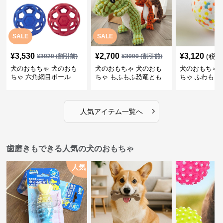
SALE
SALE
¥
3,530
¥
2,700
¥
3,120
(税込
¥
3920
(割引前)
¥
3000
(割引前)
犬のおもちゃ 犬のおも
犬のおもちゃ 犬のおも
犬のおもちゃ 
ちゃ 六角網目ボール
ちゃ もふもふ恐竜とも
ちゃ ふわもこ
だち
ボール
›
人気アイテム一覧へ
歯磨きもできる人気の犬のおもちゃ
人気