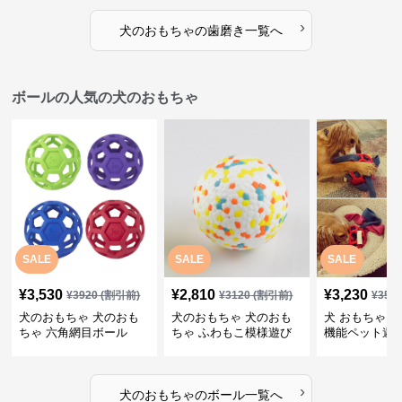
›
犬のおもちゃ
の
歯磨き
一覧へ
ボールの人気の犬のおもちゃ
SALE
SALE
SALE
¥
3,530
¥
2,810
¥
3,230
¥
3920
(割引前)
¥
3120
(割引前)
¥
359
犬のおもちゃ 犬のおも
犬のおもちゃ 犬のおも
犬 おもちゃ ボ
ちゃ 六角網目ボール
ちゃ ふわもこ模様遊び
機能ペット遊
ボール
›
犬のおもちゃ
の
ボール
一覧へ