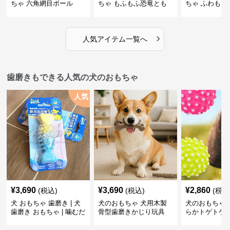
ちゃ 六角網目ボール
ちゃ もふもふ恐竜とも
ちゃ ふわもこ
だち
ボール
›
人気アイテム一覧へ
歯磨きもできる人気の犬のおもちゃ
人気
¥
3,690
¥
3,690
¥
2,860
(税込)
(税込)
(税込
犬 おもちゃ 歯磨き | 犬
犬のおもちゃ 犬用木製
犬のおもちゃ 
歯磨き おもちゃ | 噛むだ
骨型歯磨きかじり玩具
らかトゲトゲ
けで歯垢除去！小型犬用
歯磨きおもち
ゴム製デンタルケア