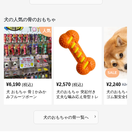
犬の人気の骨のおもちゃ
人気
SALE
¥
6,190
¥
2,570
¥
2,240
(税込)
(税込)
¥
249
犬 おもちゃ 骨 | かみか
犬のおもちゃ 突起付き
犬のおもちゃ
みフルーツボーン
丈夫な噛み応え骨型トレ
ゴム製安全骨
ーニング玩具
ちゃ
›
犬のおもちゃ
の
骨
一覧へ