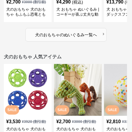
¥
2,700
¥
4,290
¥
13,790
(税込)
(税
¥
3000
(割引前)
犬のおもちゃ 犬のおも
犬 おもちゃ ぬいぐるみ |
犬 おもちゃ ぬ
ちゃ もふもふ恐竜とも
コーギーが喜ぶ丈夫な動
ダックスフン
だち
物ぬいぐるみ
るみショルダ
›
犬のおもちゃ
の
ぬいぐるみ
一覧へ
犬のおもちゃ 人気アイテム
SALE
SALE
SALE
¥
3,530
¥
2,700
¥
2,810
¥
3920
(割引前)
¥
3000
(割引前)
¥
312
犬のおもちゃ 犬のおも
犬のおもちゃ 犬のおも
犬のおもちゃ 