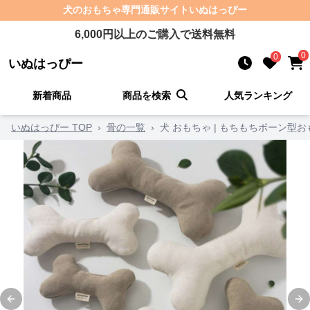
犬のおもちゃ
専門通販サイト
いぬはっぴー
6,000
円以上のご購入で送料無料
0
0
いぬはっぴー
新着商品
商品を検索
人気ランキング
いぬはっぴー TOP
›
骨の一覧
›
犬 おもちゃ | もちもちボーン型
Previous slide
Ne